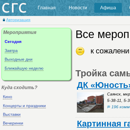
Главная
Новости
Афиша
Авторизация
Все мероп
Мероприятия
Сегодня
к сожалени
Завтра
Выходные дни
Ближайшую неделю
Тройка сам
ДК «Юность
Куда сходить?
Саянск, мк
Кино
5-38-11, 5-
Концерты и праздники
196 ком
Выставки
Картинная г
Вечеринки