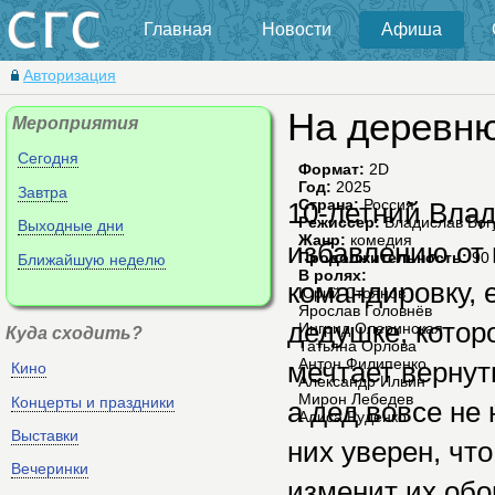
Главная
Новости
Афиша
Авторизация
На деревн
Мероприятия
Сегодня
Формат:
2D
Год:
2025
Завтра
Страна:
Россия
10-летний Влад
Режиссер:
Владислав Бог
Выходные дни
Жанр:
комедия
избавлению от 
Продолжительность:
90 
Ближайшую неделю
В ролях:
командировку, 
Юрий Стоянов
Ярослав Головнёв
дедушке, которо
Ингрид Олеринская
Куда сходить?
Татьяна Орлова
Антон Филипенко
мечтает вернуть
Кино
Александр Ильин
Мирон Лебедев
Концерты и праздники
а дед вовсе не
Алиса Руденко
Выставки
них уверен, что
Вечеринки
изменит их обо