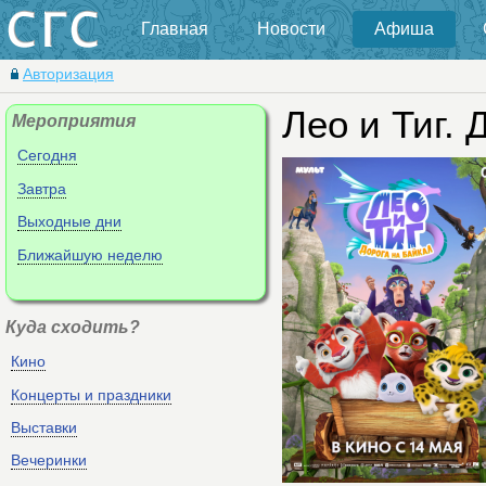
Главная
Новости
Афиша
Авторизация
Лео и Тиг. 
Мероприятия
Сегодня
Завтра
Выходные дни
Ближайшую неделю
Куда сходить?
Кино
Концерты и праздники
Выставки
Вечеринки