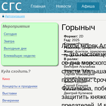
Главная
Новости
Афиша
Авторизация
Горыныч
Мероприятия
Сегодня
Формат:
2D
Год:
2025
Завтра
Страна:
Россия
Лихой моряк Ал
Режиссер:
Дмитрий Хони
Выходные дни
Жанр:
фэнтези, приключе
— это настояще
Продолжительность:
97 
Ближайшую неделю
В ролях:
со дна морског
Александр Петров
Виктория Агалакова
спасти малыша-
Александр Робак
Куда сходить?
Сергей Маковецкий
Алексей Филимонов
проблемы: сроч
Кино
Роман Курцын
Сергей Епишев
Концерты и праздники
Филимона, побе
Евгений Серзин
Дмитрий Куличков
Выставки
защитить княже
Вечеринки
предателей. И 