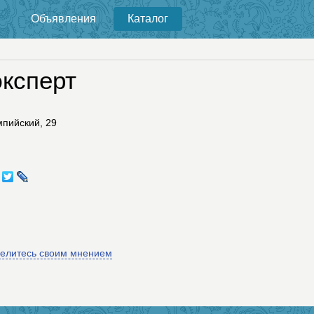
Объявления
Каталог
эксперт
мпийский, 29
делитесь своим мнением