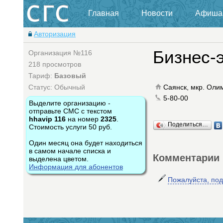
Главная
Новости
Афиша
Авторизация
Бизнес-
Организация №116
218 просмотров
Тариф:
Базовый
Статус: Обычный
Саянск, мкр. Оли
5-80-00
Выделите организацию -
отправьте СМС с текстом
hhavip 116
на номер
2325
.
Поделиться…
Стоимость услуги 50 руб.
Один месяц она будет находиться
в самом начале списка и
Комментарии
выделена цветом.
Информация для абонентов
Пожалуйста, по