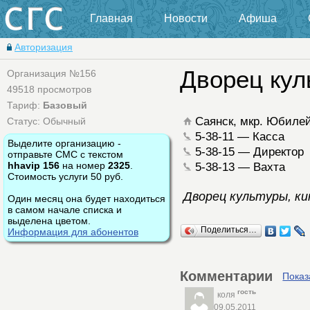
Главная
Новости
Афиша
Авторизация
Дворец кул
Организация №156
49518 просмотров
Тариф:
Базовый
Саянск, мкр. Юбилей
Статус: Обычный
5-38-11 — Касса
Выделите организацию -
5-38-15 — Директор
отправьте СМС с текстом
hhavip 156
на номер
2325
.
5-38-13 — Вахта
Стоимость услуги 50 руб.
Дворец культуры, к
Один месяц она будет находиться
в самом начале списка и
выделена цветом.
Поделиться…
Информация для абонентов
Комментарии
Показ
гость
коля
09.05.2011