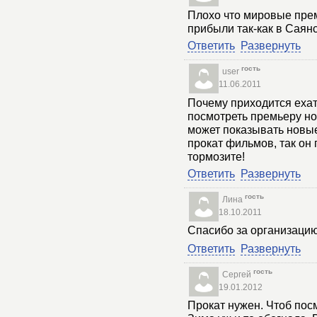
Плохо что мировые пре
прибыли так-как в Саянс
Ответить
Развернуть
гость
user
11.06.2011
Почему приходится ехать
посмотреть премьеру н
может показывать новы
прокат фильмов, так он
тормозите!
Ответить
Развернуть
гость
Лина
18.10.2011
Спасибо за организаци
Ответить
Развернуть
гость
Сергей
19.01.2012
Прокат нужен. Чтоб пос