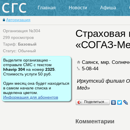
Главная
Новости
Афиша
Авторизация
Страховая 
Организация №304
299 просмотров
«СОГАЗ-Ме
Тариф:
Базовый
Статус: Обычный
Выделите организацию -
Саянск, мкр. Солнеч
отправьте СМС с текстом
5-08-44
hhavip 304
на номер
2325
.
Стоимость услуги 50 руб.
Иркутский филиал О
Один месяц она будет находиться
Мед»
в самом начале списка и
выделена цветом.
Информация для абонентов
Поделиться…
Комментарии