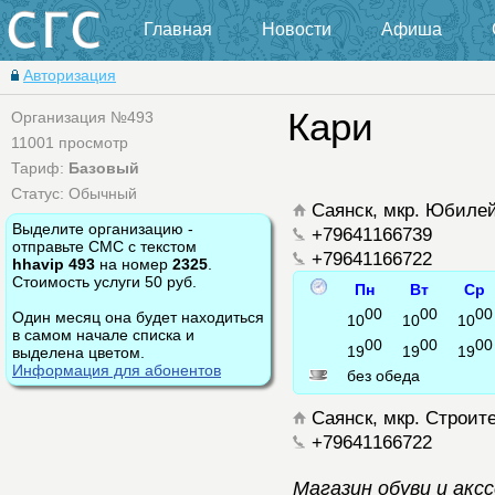
Главная
Новости
Афиша
Авторизация
Кари
Организация №493
11001 просмотр
Тариф:
Базовый
Статус: Обычный
Саянск, мкр. Юбилей
Выделите организацию -
+79641166739
отправьте СМС с текстом
+79641166722
hhavip 493
на номер
2325
.
Стоимость услуги 50 руб.
Пн
Вт
Ср
00
00
00
Один месяц она будет находиться
10
10
10
в самом начале списка и
00
00
00
19
19
19
выделена цветом.
Информация для абонентов
без обеда
Саянск, мкр. Строит
+79641166722
Магазин обуви и акс