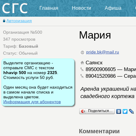
Главная
Новости
Афиша
Авторизация
Мария
Организация №500
347 просмотров
Тариф:
Базовый
pride.bk@mail.ru
Статус: Обычный
Саянск
Выделите организацию -
отправьте СМС с текстом
89500906605 — Мар
hhavip 500
на номер
2325
.
89041520986 — Сер
Стоимость услуги 50 руб.
Один месяц она будет находиться
Аренда украшений н
в самом начале списка и
свадебного кортежа 
выделена цветом.
Информация для абонентов
Поделиться…
Комментарии