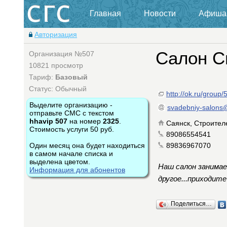
Главная
Новости
Афиша
Авторизация
Салон С
Организация №507
10821 просмотр
Тариф:
Базовый
Статус: Обычный
http://ok.ru/grou
Выделите организацию -
svadebniy-salons
отправьте СМС с текстом
hhavip 507
на номер
2325
.
Саянск, Строител
Стоимость услуги 50 руб.
89086554541
Один месяц она будет находиться
89836967070
в самом начале списка и
выделена цветом.
Наш салон занима
Информация для абонентов
другое...приходите
Поделиться…