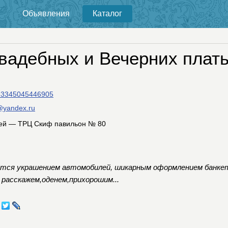
Объявления
Каталог
вадебных и Вечерних плат
p/53345045446905
@yandex.ru
ей — ТРЦ Скиф павильон № 80
ется украшением автомобилей, шикарным оформлением банкет
 расскажем,оденем,прихорошим...