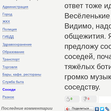
ответ тоже и
Администрация
Весёленькие 
Город
ЖКХ
Видимо, надо
Полиция
общежития. 
ГИБДД
предложу сос
Здравоохранение
Образование
соседей, поч
Транспорт
тяжёлых боти
Торговля
Бары, кафе, рестораны
громко музык
Служба быта
соседству.
Соседи
Разное
0
0
Последние комментарии
Поделиться…