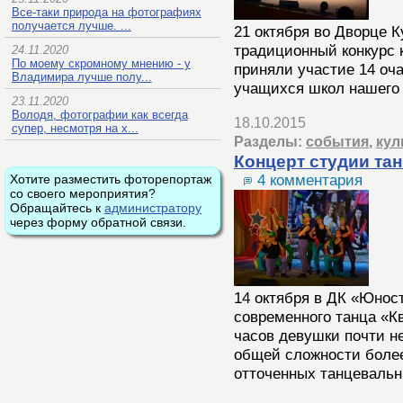
Все-таки природа на фотографиях
получается лучше. ...
21 октября во Дворце 
традиционный конкурс 
24.11.2020
По моему скромному мнению - у
приняли участие 14 оч
Владимира лучше полу...
учащихся школ нашего 
23.11.2020
Володя, фотографии как всегда
18.10.2015
супер, несмотря на х...
Разделы:
события
,
кул
Концерт студии та
Хотите разместить фоторепортаж
4 комментария
со своего мероприятия?
Обращайтесь к
администратору
через форму обратной связи.
14 октября в ДК «Юнос
современного танца «К
часов девушки почти не
общей сложности более
отточенных танцевальн