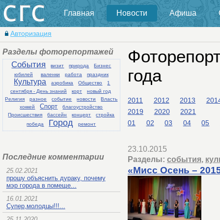
Главная
Новости
Афиша
Авторизация
Разделы фоторепортажей
Фоторепорт
События
визит
природа
Бизнес
года
юбилей
валенки
работа
праздник
Культура
аэробика
Общество
1
сентября - День знаний
корт
новый год
2011
2012
2013
201
Религия
разное
событие
новости
Власть
Спорт
хоккей
благоустройство
2019
2020
2021
Происшествия
бассейн
концерт
стройка
Город
01
02
03
04
05
победа
ремонт
23.10.2015
Последние комментарии
Разделы:
события
,
кул
«Мисс Осень – 201
25.02.2021
прошу объяснить дураку, почему
мэр города в помеще...
16.01.2021
Супер,молодцы!!!...
25.11.2020