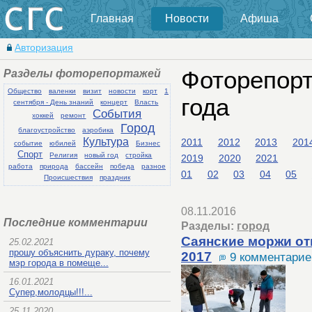
Главная
Новости
Афиша
Авторизация
Разделы фоторепортажей
Фоторепорт
Общество
валенки
визит
новости
корт
1
года
сентября - День знаний
концерт
Власть
События
хоккей
ремонт
Город
благоустройство
аэробика
Культура
2011
2012
2013
201
событие
юбилей
Бизнес
Спорт
Религия
новый год
стройка
2019
2020
2021
работа
природа
бассейн
победа
разное
01
02
03
04
05
Происшествия
праздник
08.11.2016
Последние комментарии
Разделы:
город
Саянские моржи от
25.02.2021
прошу объяснить дураку, почему
2017
9 комментарие
мэр города в помеще...
16.01.2021
Супер,молодцы!!!...
25.11.2020