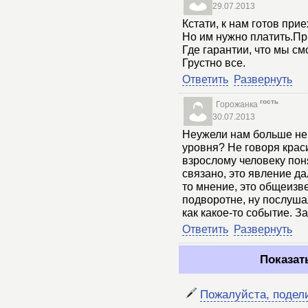
29.07.2013
Кстати, к нам готов при
Но им нужно платить.Пр
Где гарантии, что мы с
Грустно все.
Ответить
Развернуть
гость
Горожанка
30.07.2013
Неужели нам больше не о
уровня? Не говоря крас
взрослому человеку поня
связано, это явление да
то мнение, это общеизв
подворотне, ну послуша
как какое-то событие. З
Ответить
Развернуть
Показат
Пожалуйста, подел