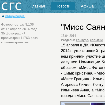
Главная
Новости
Афиша
Авторизация
Фоторепортаж №136
"Мисс Саян
от 17 апреля 2014 года
35 фотографий
17.04.2014
просмотрен 11763 разa
Разделы:
конкурс
,
событие
комментариев нет
15 апреля в ДК «Юност
2014», уже ставший тр
нем приняли участие ш
девушек. Номинации 
образом: «Мисс Фото» 
- Смык Кристина, «Мисс
«Мисс Грация» - Ильич
Агарлева Лилия. Ленту
Ильичева Анна, а «Мис
города «Мисс Саянск» 