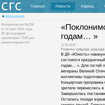
Главная
Новости
Афиша
Авторизация
Фоторепортаж №204
«Поклоним
от 11 мая 2015 года
36 фотографий
годам… »
просмотрен 7335 раз
комментариев нет
11.05.2015
Разделы:
события
,
культура
В ДК «Юность» накану
состоялся праздничный
годам… ». Для гостей п
ветераны Великой Отеч
коллективы подготовил
Концертная программа 
зрители перенеслись в
Завершилась постановк
Остались позади взрыв
смерти друзей. Герман