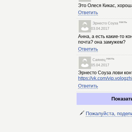
Это Олеся Кикас, хоро
Ответить
гость
Эрнесто Соуза
03.04.2017
Анна, а есть какие-то к
почта? она замужем?
Ответить
гость
Саянец
05.04.2017
Эрнесто Соуза лови ко
https://vk.com/vip.vologzh
Ответить
Показат
Пожалуйста, подел