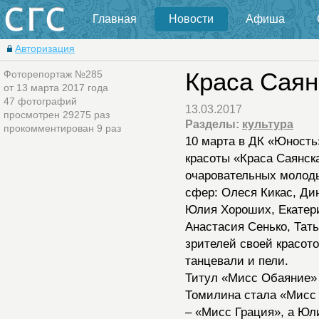
Главная
Новости
Афиша
Авторизация
Фоторепортаж №285
Краса Саян
от 13 марта 2017 года
47 фотографий
13.03.2017
просмотрен 29275 раз
Разделы:
культура
прокомментирован 9 раз
10 марта в ДК «Юность
красоты «Краса Саянска
очаровательных молод
сфер: Олеся Кикас, Ди
Юлия Хороших, Екатери
Анастасия Сенько, Тат
зрителей своей красот
танцевали и пели.
Титул «Мисс Обаяние» 
Томилина стала «Мисс
– «Мисс Грация», а Юл