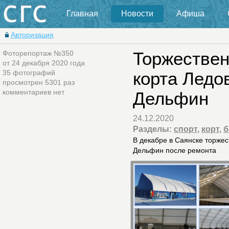
Главная
Новости
Афиша
Авторизация
Фоторепортаж №350
Торжествен
от 24 декабря 2020 года
35 фотографий
корта Ледо
просмотрен 5301 раз
комментариев нет
Дельфин
24.12.2020
Разделы:
спорт
,
корт
,
б
В декабре в Саянске торжес
Дельфин после ремонта