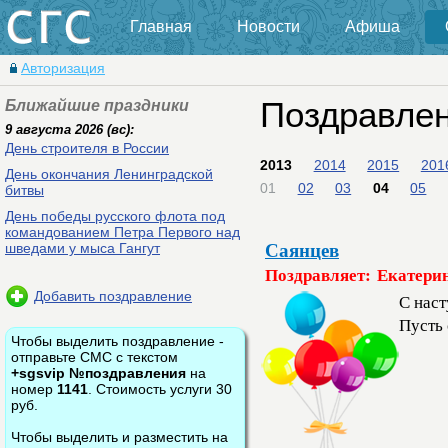
Главная
Новости
Афиша
Авторизация
Ближайшие праздники
Поздравле
9 августа 2026 (вс):
День строителя в России
2013
2014
2015
201
День окончания Ленинградской
01
02
03
04
05
битвы
День победы русского флота под
командованием Петра Первого над
Саянцев
шведами у мыса Гангут
Поздравляет: Екатери
Добавить поздравление
С наст
Пусть 
Чтобы выделить поздравление -
отправьте СМС с текстом
+sgsvip №поздравления
на
номер
1141
. Стоимость услуги 30
руб.
Чтобы выделить и разместить на