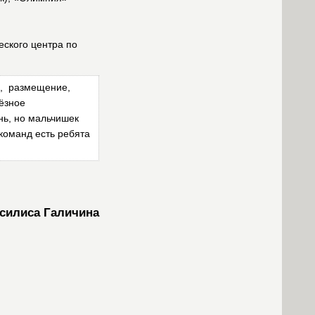
ского центра по
я, размещение,
ьёзное
нь, но мальчишек
 команд есть ребята
силиса Галичина