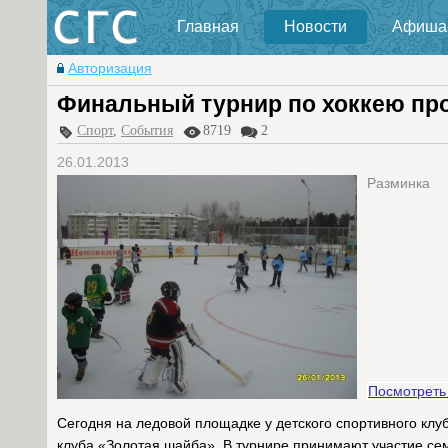
Главная
Новости
Афиша
Авторизация
Финальный турнир по хоккею про
Спорт
,
События
8719
2
26.01.2013
Разминка
Посмотреть
Сегодня на ледовой площадке у детского спортивного кл
клуба «Золотая шайба». В турнире принимают участие сем