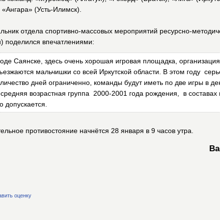
 «Ангара» (Усть-Илимск).
льник отдела спортивно-массовых мероприятий ресурсно-методиче
и) поделился впечатлениями:
роде Саянске, здесь очень хорошая игровая площадка, организаци
ъезжаются мальчишки со всей Иркутской области. В этом году сер
оличество дней ограниченно, команды будут иметь по две игры в де
т средняя возрастная группа 2000-2001 года рождения, в составах
о допускается.
тельное противостояние начнётся 28 января в 9 часов утра.
Ва
авить оценку