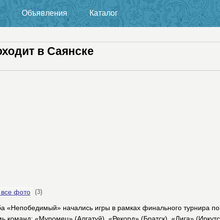
Объявления
Каталог
ходит в Саянске
 все фото
(3)
уба «Непобедимый» начались игры в рамках финального турнира по
ь команд: «Муромец» (Алгатуй), «Рекорд» (Братск), «Лига» (Иркут