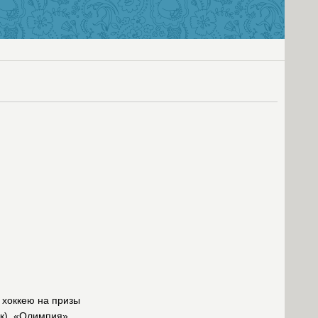
 хоккею на призы
ск), «Олимпия»