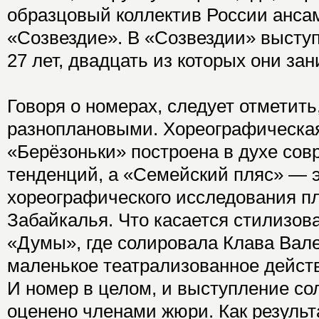
образцовый коллектив России анса
«Созвездие». В «Созвездии» высту
27 лет, двадцать из которых они з
Говоря о номерах, следует отметить
разноплановыми. Хореографическа
«Берёзоньки» построена в духе со
тенденций, а «Семейский пляс» — э
хореографического исследования п
Забайкалья. Что касается стилизов
«Думы», где солировала Клава Валег
маленькое театрализованное действ
И номер в целом, и выступление со
оценено членами жюри. Как резуль