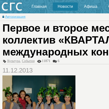
Главная
Новости
Афиша
Авторизация
Первое и второе ме
коллектив «КВАРТА
международных кон
Культура
,
События
11871
6
11.12.2013