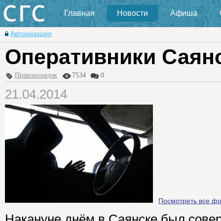
Главная
Новости
Афиша
Авторизация
Оперативники Саянс
Правопорядок
7534
0
21.04.2014
Посмотреть все ф
Накануне днём в Саянске был сове