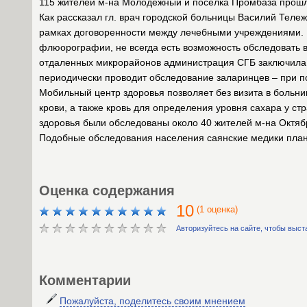
115 жителей м-на Молодежный и поселка Промбаза прош
Как рассказал гл. врач городской больницы Василий Теле
рамках договоренности между лечебными учреждениями. П
флюорографии, не всегда есть возможность обследовать 
отдаленных микрорайонов администрация СГБ заключила 
периодически проводит обследование заларинцев – при п
Мобильный центр здоровья позволяет без визита в больни
крови, а также кровь для определения уровня сахара у с
здоровья были обследованы около 40 жителей м-на Октяб
Подобные обследования населения саянские медики план
Оценка содержания
10
(1 оценка)
Авторизуйтесь на сайте, чтобы выст
Комментарии
Пожалуйста, поделитесь своим мнением