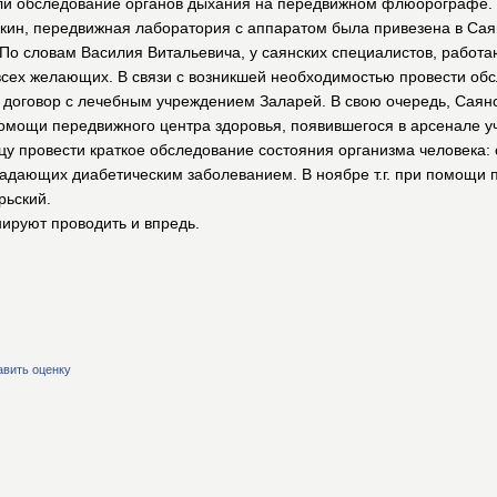
ли обследование органов дыхания на передвижном флюорографе.
жкин, передвижная лаборатория с аппаратом была привезена в Саян
о словам Василия Витальевича, у саянских специалистов, работа
всех желающих. В связи с возникшей необходимостью провести об
договор с лечебным учреждением Заларей. В свою очередь, Саян
омощи передвижного центра здоровья, появившегося в арсенале у
цу провести краткое обследование состояния организма человека:
традающих диабетическим заболеванием. В ноябре т.г. при помощи
рьский.
ируют проводить и впредь.
авить оценку