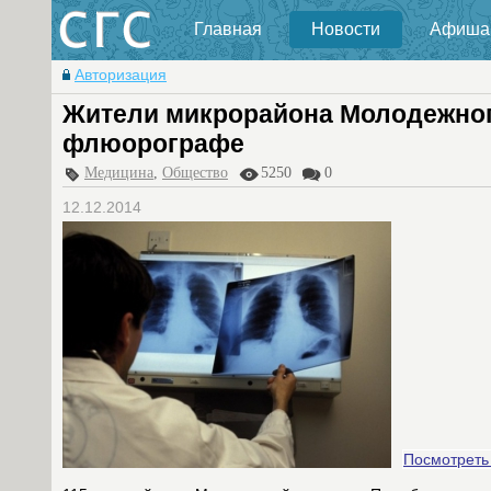
Главная
Новости
Афиша
Авторизация
Жители микрорайона Молодежног
флюорографе
Медицина
,
Общество
5250
0
12.12.2014
Посмотреть