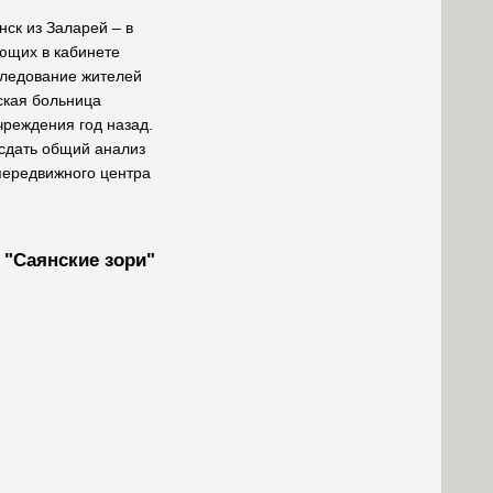
ск из Заларей – в
ющих в кабинете
следование жителей
ская больница
чреждения год назад.
 сдать общий анализ
 передвижного центра
"Саянские зори"