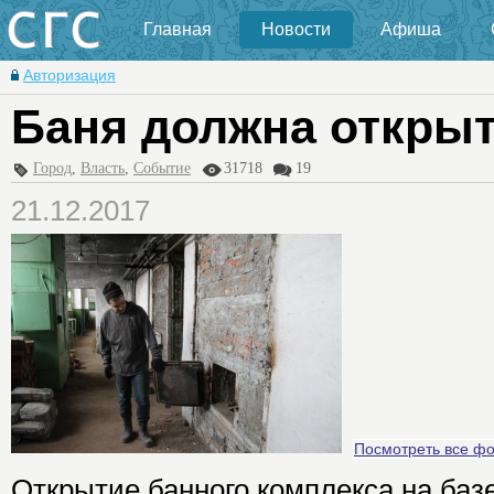
Главная
Новости
Афиша
Авторизация
Баня должна открыт
Город
,
Власть
,
Событие
31718
19
21.12.2017
Посмотреть все ф
Открытие банного комплекса на ба