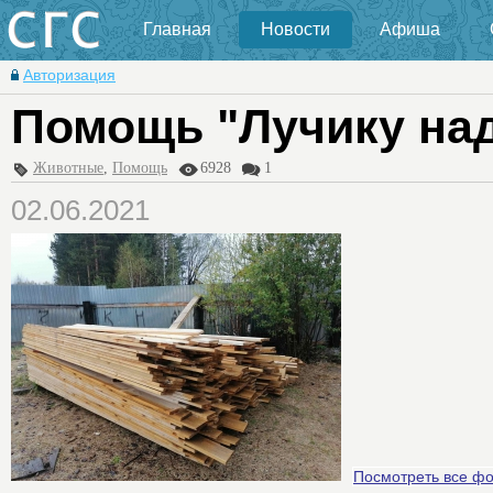
Главная
Новости
Афиша
Авторизация
Помощь "Лучику на
Животные
,
Помощь
6928
1
02.06.2021
Посмотреть все ф