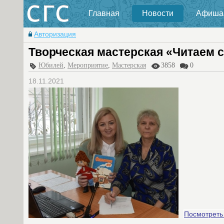
Главная
Новости
Афиша
Авторизация
Творческая мастерская «Читаем 
Юбилей
,
Мероприятие
,
Мастерская
3858
0
18.11.2021
Посмотреть