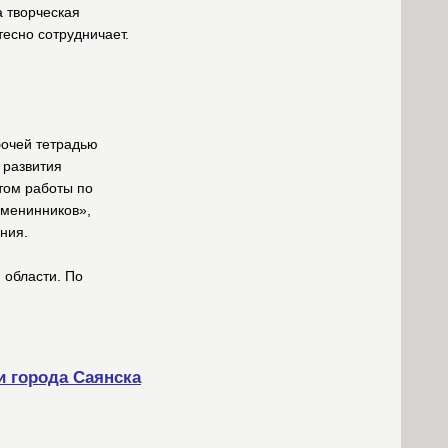
 творческая
есно сотрудничает.
бочей тетрадью
 развития
том работы по
именинников»,
ния.
 области. По
и города Саянска