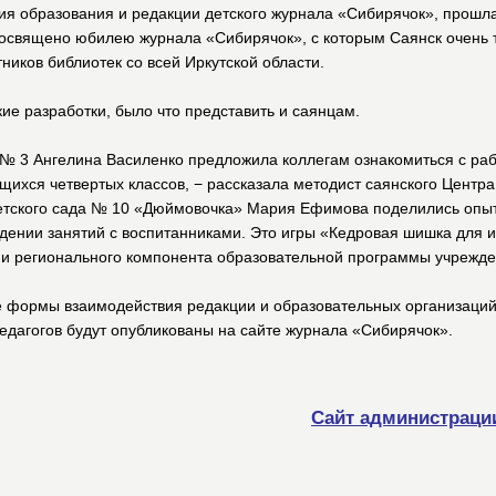
ия образования и редакции детского журнала «Сибирячок», прошла
освящено юбилею журнала «Сибирячок», с которым Саянск очень т
ников библиотек со всей Иркутской области.
е разработки, было что представить и саянцам.
 № 3 Ангелина Василенко предложила коллегам ознакомиться с ра
щихся четвертых классов, − рассказала методист саянского Центра
детского сада № 10 «Дюймовочка» Мария Ефимова поделились опы
дении занятий с воспитанниками. Это игры «Кедровая шишка для 
ии регионального компонента образовательной программы учрежде
е формы взаимодействия редакции и образовательных организаций
дагогов будут опубликованы на сайте журнала «Сибирячок».
Сайт администраци