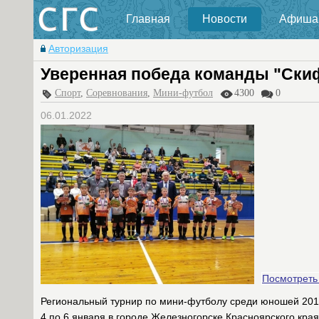
Главная
Новости
Афиша
Авторизация
Уверенная победа команды "Ски
Спорт
,
Соревнования
,
Мини-футбол
4300
0
06.01.2022
Посмотреть
Региональный турнир по мини-футболу среди юношей 2013
4 по 6 января в городе Железногорске Красноярского края