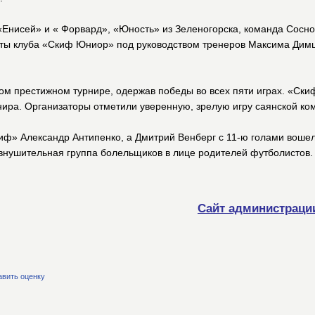
 «Енисей» и « Форвард», «Юность» из Зеленогорска, команда Сосн
сты клуба «Скиф Юниор» под руководством тренеров Максима Ди
ом престижном турнире, одержав победы во всех пяти играх. «Ск
нира. Организаторы отметили уверенную, зрелую игру саянской ко
ф» Александр Антипенко, а Дмитрий Венберг с 11-ю голами вошел
внушительная группа болельщиков в лице родителей футболистов.
Сайт администраци
авить оценку