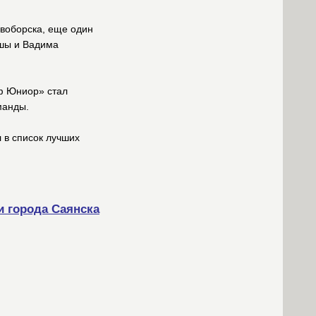
овоборска, еще один
мшы и Вадима
иф Юниор» стал
манды.
 в список лучших
и города Саянска