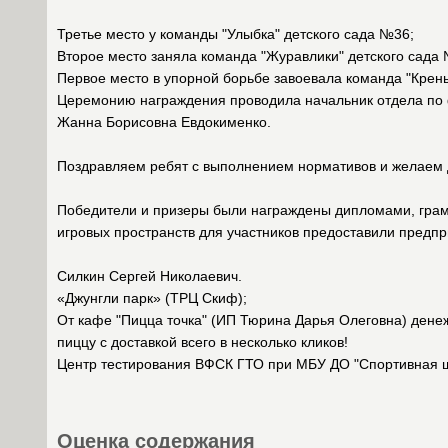
Третье место у команды "Улыбка" детского сада №36;
Второе место заняла команда "Журавлики" детского сада
Первое место в упорной борьбе завоевала команда "Крен
Церемонию награждения проводила начальник отдела по ф
Жанна Борисовна Евдокименко.
Поздравляем ребят с выполнением нормативов и желаем 
Победители и призеры были награждены дипломами, грам
игровых пространств для участников предоставили предп
Силкин Сергей Николаевич.
«Джунгли парк» (ТРЦ Скиф);
От кафе "Пицца точка" (ИП Тюрина Дарья Олеговна) дене
пиццу с доставкой всего в несколько кликов!
Центр тестирования ВФСК ГТО при МБУ ДО "Спортивная шк
Оценка содержания