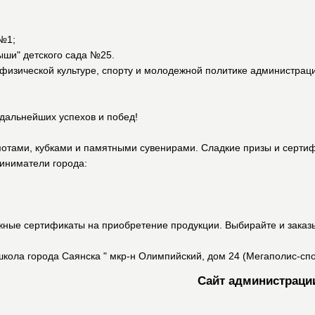
 №1;
ыши" детского сада №25.
изической культуре, спорту и молодежной политике администрац
дальнейших успехов и побед!
отами, кубками и памятными сувенирами. Сладкие призы и серти
риниматели города:
жные сертификаты на приобретение продукции. Выбирайте и заказ
ола города Саянска " мкр-н Олимпийский, дом 24 (Мегаполис-спор
Сайт администраци