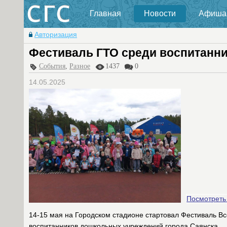
Главная
Новости
Афиша
Авторизация
Фестиваль ГТО среди воспитанн
События
,
Разное
1437
0
14.05.2025
Посмотреть
14-15 мая на Городском стадионе стартовал Фестиваль Вс
воспитанников дошкольных учреждений города Саянска.