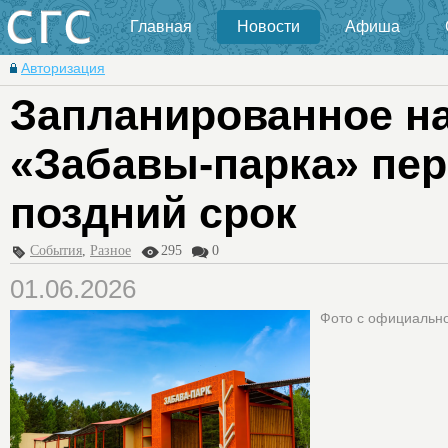
Главная
Новости
Афиша
Авторизация
Запланированное на
«Забавы-парка» пер
поздний срок
События
,
Разное
295
0
01.06.2026
Фото с официально