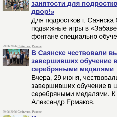
занятости для подростк
двор!»
Для подростков г. Саянска
подвижные игры в «Забаве 
фонтане специально обуче
29.06.2026
События
,
Разное
В Саянске чествовали в
завершивших обучение в
серебряными медалями
Вчера, 29 июня, чествовал
завершивших обучение в ш
серебряными медалями. К 
Александр Ермаков.
29.06.2026
События
,
Разное