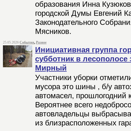
образования Инна Кузюков
городской Думы Евгений Ка
Законодательного Собрани
Мясников.
25.05.2026
События
,
Разное
Инициативная группа го
субботник в лесополосе
Мирный
Участники уборки отметили
мусора это шины , б/у авто
автомасел, прошлогодний к
Вероятнее всего недоброс
автовладельцы выбрасыва
из близрасположенных гар