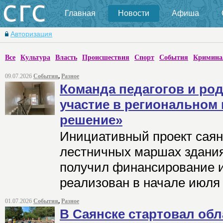
Главная
Новости
Афиша
Авторизация
Все
Культура
Власть
Происшествия
Спорт
События
Кримина
09.07.2026
События
,
Разное
Команда педагогов и ро
участие в региональном 
решение»
Инициативный проект саян
лестничных маршах здания
получил финансирование 
реализован в начале июля 
01.07.2026
События
,
Разное
В Саянске стартовал обл