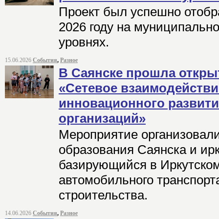
Проект был успешно отобр
2026 году на муниципальн
уровнях.
15.06.2026
События
,
Разное
В Саянске прошла откры
«Сетевое взаимодействие
инновационного развит
организаций»
Мероприятие организовали
образования Саянска и ирк
базирующийся в Иркутско
автомобильного транспорт
строительства.
14.06.2026
События
,
Разное