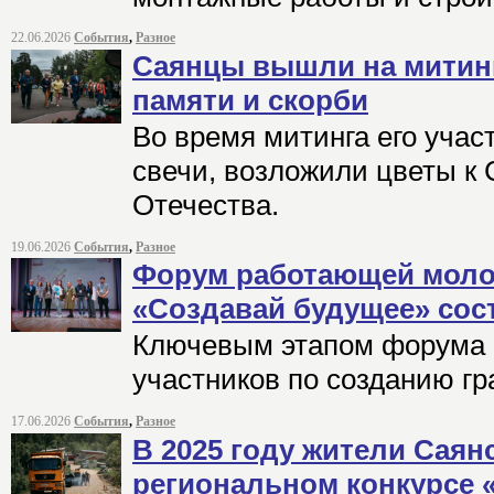
22.06.2026
События
,
Разное
Саянцы вышли на митин
памяти и скорби
Во время митинга его учас
свечи, возложили цветы к
Отечества.
19.06.2026
События
,
Разное
Форум работающей моло
«Создавай будущее» сос
Ключевым этапом форума 
участников по созданию гр
17.06.2026
События
,
Разное
В 2025 году жители Саян
региональном конкурсе 