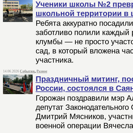
Ученики школы №2 превр
школьной территории в 
Ребята аккуратно посадили
заботливо полили каждый р
клумбы — не просто участ
сад, в который вложена ча
участника.
14.06.2026
События
,
Разное
Праздничный митинг, п
России, состоялся в Сая
Горожан поздравили мэр А
депутат Законодательного
Дмитрий Мясников, участн
военной операции Вячесла