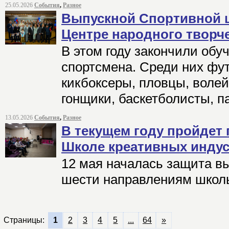
25.05.2026
События
,
Разное
Выпускной Спортивной 
Центре народного творч
В этом году закончили обу
спортсмена. Среди них фу
кикбоксеры, пловцы, воле
гонщики, баскетболисты, 
13.05.2026
События
,
Разное
В текущем году пройдет
Школе креативных индус
12 мая началась защита в
шести направлениям школ
Страницы:
1
2
3
4
5
...
64
»