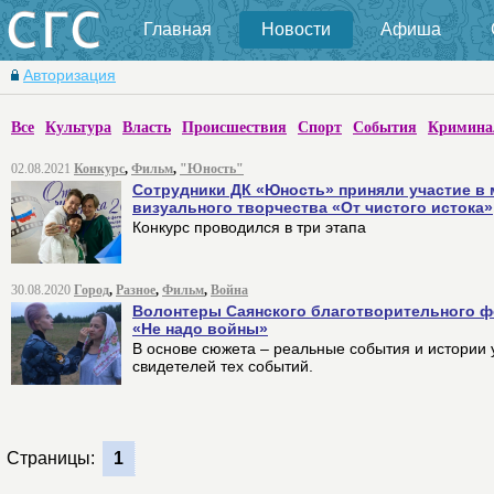
Главная
Новости
Афиша
Авторизация
Все
Культура
Власть
Происшествия
Спорт
События
Кримина
02.08.2021
Конкурс
,
Фильм
,
"Юность"
Сотрудники ДК «Юность» приняли участие в
визуального творчества «От чистого истока»
Конкурс проводился в три этапа
30.08.2020
Город
,
Разное
,
Фильм
,
Война
Волонтеры Саянского благотворительного 
«Не надо войны»
В основе сюжета – реальные события и истории 
свидетелей тех событий.
Страницы:
1