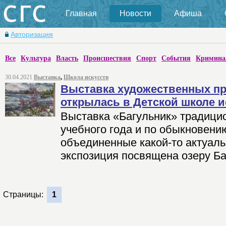
Главная
Новости
Афиша
Авторизация
Все
Культура
Власть
Происшествия
Спорт
События
Кримина
30.04.2021
Выставка
,
Школа искусств
Выставка художественных пр
открылась в Детской школе и
Выставка «Багульник» традицио
учебного года и по обыкновени
объединенные какой-то актуал
экспозиция посвящена озеру Ба
Страницы:
1