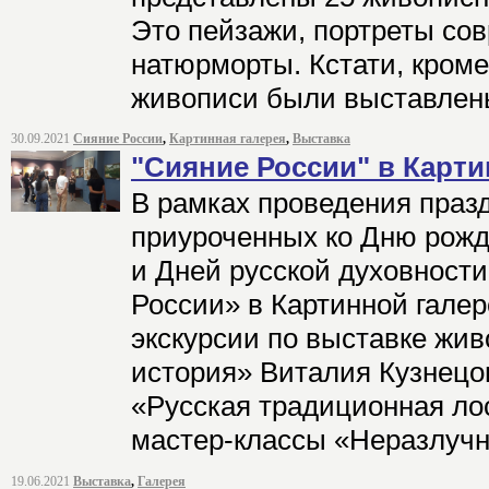
Это пейзажи, портреты со
натюрморты. Кстати, кроме
живописи были выставлены
30.09.2021
Сияние России
,
Картинная галерея
,
Выставка
"Сияние России" в Карти
В рамках проведения праз
приуроченных ко Дню рожд
и Дней русской духовности
России» в Картинной гале
экскурсии по выставке жи
история» Виталия Кузнецо
«Русская традиционная лос
мастер-классы «Неразлучн
19.06.2021
Выставка
,
Галерея