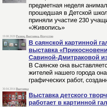
предметная неделя анимал
прошедшая в Детской школе
приняли участие 230 учащ
«Живопись»
19.08.2020
Разное
,
Выставка
,
Искусство
В саянской картинной га
выставка «Прикосновен
Савиной-Дмитраковой из
В Саянске она выставляет
жителей нашего города он
графических работ, создан
30.04.2014
Выставка
Выставка детского твор
работает в картинной га