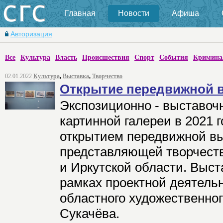
Главная
Новости
Афиша
Авторизация
Все
Культура
Власть
Происшествия
Спорт
События
Кримина
02.01.2022
Культура
,
Выставка
,
Творчество
Открытие передвижной 
Экспозиционно - выставоч
картинной галереи в 2021 
открытием передвижной вы
представляющей творчеств
и Иркутской области. Выст
рамках проектной деятельн
областного художественног
Сукачёва.