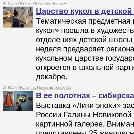
01.11.2021
Куклы
,
Искусство
,
Выставка
Царство кукол в детской
Тематическая предметная 
кукол» прошла в художест
отделениях детской школы 
неделя предваряет регион
кукольном царстве государс
откроется в школьной карт
декабре.
28.10.2021
Картины
,
Искусство
,
Выставка
В ее полотнах – сибирск
Выставка «Лики эпохи» за
России Галины Новиковой 
картинной галерее. Вним
представлены 25 живописн