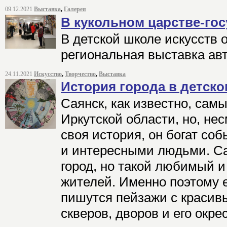
09.12.2021
Выставка
,
Галерея
В кукольном царстве-гос
В детской школе искусств о
региональная выставка ав
24.11.2021
Искусство
,
Творчество
,
Выставка
История города в детско
Саянск, как известно, сам
Иркутской области, но, несм
своя история, он богат со
и интересными людьми. С
город, но такой любимый и
жителей. Именно поэтому 
пишутся пейзажи с красив
скверов, дворов и его окре