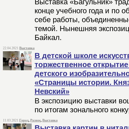
Выставка «Багульник» тра
конце учебного года и по 
себе работы, объединенны
темой. Нынешняя экспозиц
Байкал.
22.04.2021
Выставка
В детской школе искусст
торжественное открытие
детского изобразительно
«Страницы истории. Кня
Невский»
В экспозицию выставки во
по итогам зонального конк
11.03.2021
Город
,
Разное
,
Выставка
Выставка картин в чита