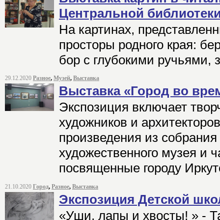
Центральной библиотек
На картинах, представленн
просторы родного края: б
бор с глубокими ручьями, 
29.12.2020
Разное
,
Музей
,
Выставка
Выставка «Город во вре
Экспозиция включает твор
художников и архитекторов
произведения из собрания 
художественного музея и ч
посвященные городу Иркут
21.10.2020
Город
,
Разное
,
Выставка
Экспозиция Детской шко
«Уши, лапы и хвосты! » - 