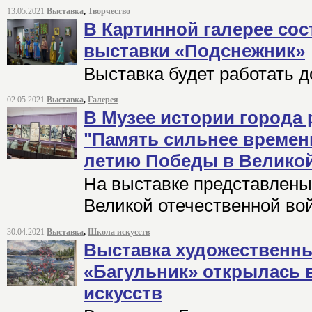
13.05.2021
Выставка
,
Творчество
В Картинной галерее со
выставки «Подснежник»
Выставка будет работать д
02.05.2021
Выставка
,
Галерея
В Музее истории города 
"Память сильнее времени
летию Победы в Великой
На выставке представлен
Великой отечественной во
30.04.2021
Выставка
,
Школа искусств
Выставка художественн
«Багульник» открылась 
искусств