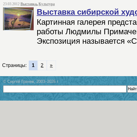
23.03.2012
Выставка
,
Культура
Выставка сибирской ху
Картинная галерея предст
работы Людмилы Примачен
Экспозиция называется «С
Страницы:
1
2
»
© Сергей Грачев, 2003–2026 г.
Найт