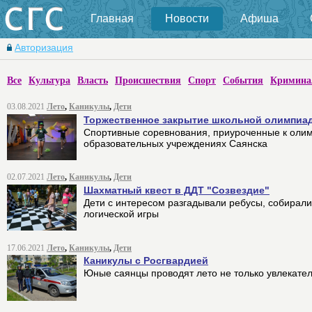
Главная
Новости
Афиша
Авторизация
Все
Культура
Власть
Происшествия
Спорт
События
Кримина
03.08.2021
Лето
,
Каникулы
,
Дети
Торжественное закрытие школьной олимпиа
Спортивные соревнования, приуроченные к олим
образовательных учреждениях Саянска
02.07.2021
Лето
,
Каникулы
,
Дети
Шахматный квест в ДДТ "Созвездие"
Дети с интересом разгадывали ребусы, собирали
логической игры
17.06.2021
Лето
,
Каникулы
,
Дети
Каникулы с Росгвардией
Юные саянцы проводят лето не только увлекател