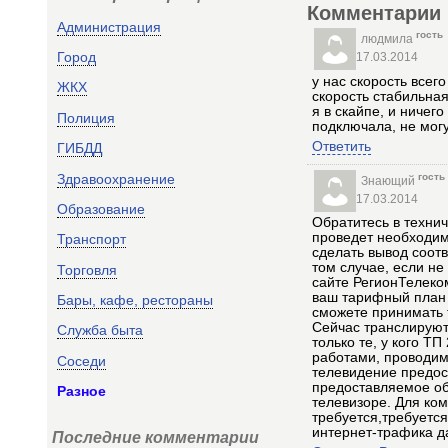
Комментарии
Администрация
гость
людмила
Город
17.03.2014
у нас скорость всег
ЖКХ
скорость стабильная 
я в скайпе, и ничег
Полиция
подключала, не могу 
Ответить
ГИБДД
гость
Здравоохранение
Знающий
17.03.2014
Образование
Обратитесь в технич
проведет необходим
Транспорт
сделать вывод соот
том случае, если не
Торговля
сайте РегионТелек
ваш тарифный план м
Бары, кафе, рестораны
сможете принимать т
Сейчас транслируютс
Служба быта
только те, у кого Т
работами, проводимы
Соседи
телевидение предос
предоставляемое об
Разное
телевизоре. Для ко
требуется,требуетс
интернет-трафика д
Последние комментарии