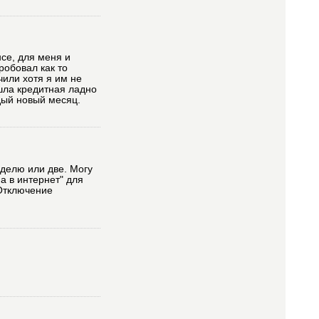
се, для меня и
робовал как то
чили хотя я им не
шла кредитная ладно
дый новый месяц.
еделю или две. Могу
а в интернет" для
 Отключение