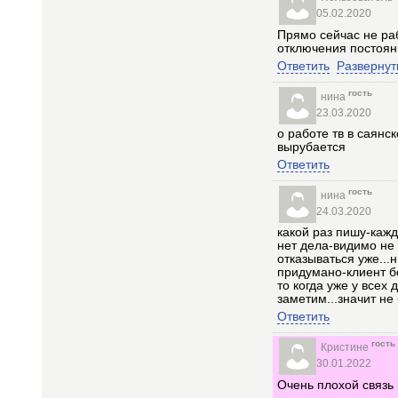
05.02.2020
Прямо сейчас не раб
отключения постоянн
Ответить
Развернут
гость
нина
23.03.2020
о работе тв в саянс
вырубается
Ответить
гость
нина
24.03.2020
какой раз пишу-кажд
нет дела-видимо не 
отказываться уже...
придумано-клиент б
то когда уже у всех
заметим...значит не
Ответить
гость
Кристине
30.01.2022
Очень плохой связь