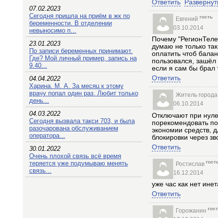
Ответить
Развернут
07.02.2023
Сегодня пришла на приём в жк по
гость
Евгений
беременности. В отделении
03.10.2014
невыносимо п...
Почему "РегионТеле
23.01.2023
думаю не только так
По записи беременных принимают.
оплатить чтоб балан
Где? Мой личный пример, запись на
пользовался, зашёл
9.40...
если я сам бы брал
Ответить
04.04.2022
Харина. М. А. За месяц к этому
врачу попал один раз. Любит только
Житель города
день...
06.10.2014
04.03.2022
Отключают при нулев
Сегодня вызвала такси 703, и была
порекомендовать по
разочарована обслуживанием
экономии средств, д
оператора...
блокировки через зв
Ответить
30.01.2022
Очень плохой связь всё время
гост
теряется уже подумываю менять
Ростислав
связь...
16.12.2014
уже час как нет инет
Ответить
гос
Горожанин