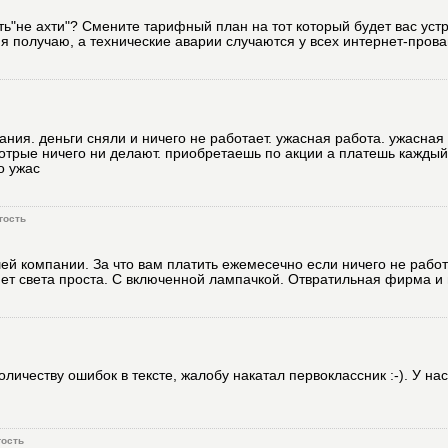
сть"не ахти"? Смените тарифный план на тот который будет вас уст
с я получаю, а технические аварии случаются у всех интернет-пров
ния. деньги сняли и ничего не работает. ужасная работа. ужасная
отрые ничего ни делают. приобретаешь по акции а платешь каждый 
о ужас
гость
ей компании. За что вам платить ежемесечно если ничего не работ
 нет света проста. С включенной лампачкой. Отвратильная фирма и
личеству ошибок в тексте, жалобу накатал первоклассник :-). У нас
гость