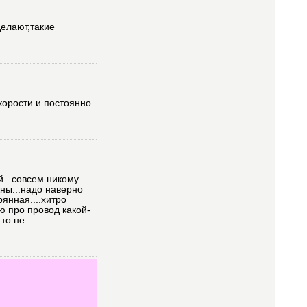
делают,такие
скорости и постоянно
й...совсем никому
ны...надо наверно
янная....хитро
ю про провод какой-
 то не