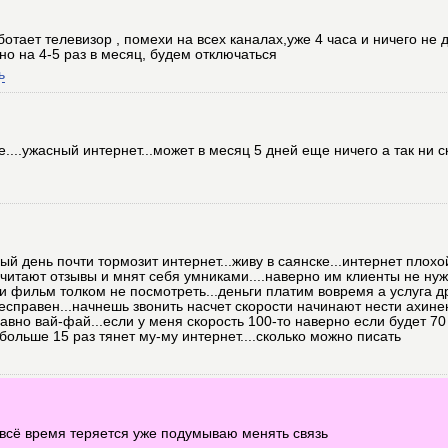
отает телевизор , помехи на всех каналах,уже 4 часа и ничего не 
о на 4-5 раз в месяц, будем отключаться
ь
ке....ужасный интернет...может в месяц 5 дней еще ничего а так ни 
ый день почти тормозит интернет...живу в саянске...интернет плохо
читают отзывы и мнят себя умниками....наверно им клиенты не нуж
ни фильм толком не посмотреть...деньги платим вовремя а услуга др
есправен...начнешь звонить насчет скорости начинают нести ахине
 давно вай-фай...если у меня скорость 100-то наверно если будет 70
 больше 15 раз тянет му-му интернет....сколько можно писать
 всё время теряется уже подумываю менять связь