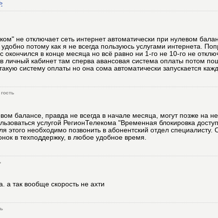
ь
ком" не отключает сеть интернет автоматически при нулевом балан
 удобно потому как я не всегда пользуюсь услугами интернета. Поп
с окончился в конце месяца но всё равно ни 1-го не 10-го не отклю
 в личный кабинет там сперва авансовая система оплаты потом по
 такую систему оплаты но она сома автоматически запускается каж
гость
ом балансе, правда не всегда в начале месяца, могут позже на н
льзоваться услугой РегионТелекома "Временная блокировка доступ
ля этого необходимо позвонить в абонентский отдел специалисту.
онок в техподдержку, в любое удобное время.
ь
а. а так вообще скорость не ахти
ть