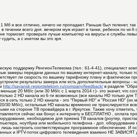
о 1 Мб и все отлично, ничего не пропадает. Раньше был теленет, так
в течении всего дня. вечером муж играет в танки, ребенок по wi-fi 
о не тормозит. проверьте лучше компьютер на вирусы и службы левы
судить, а с инетом вы это зря.
ескую поддержку РенгионТелекома (тел.: 61-4-41), специалист ком
ые замеры передачи данных по вашему интернет-каналу, только т
ветствует ли скорость по вашему тарифному плану и фактически п
 устроили результаты замера или есть дополнительные вопросы - 
ом
http://sayansk.regiontelekom.ru/company/feedback/
в разделе "Обра
еньше 20 Мб/с (или 30 Мб/с с 1 марта 2014 г.)- это значит, что с
олько 2 HD канала из 6-ти возможных (все каналы HD только для Т
я в сеть только 2 HD канала - это "Первый HD" и "Россия HD" (их 
П 20/30 Мб/с), остальные HD каналы временно не транслируются всв
ми на стороне ТВ провайдера в г. Иркутске. Также хочу отметить,
тавляется сейчас как бонус к интернету и БЕСПЛАТНО , оплата про
орудование, необходимое для приема ТВ каналов (роутер, приста
мпьютера, ноутбука или мобильного телефона - доп. оборудование 
я лишь настроить соответствующее программное обеспечение. И ос
анных и IPTV-поток цифрового телевидения взаимно НЕ ЗАВИСЯТ др