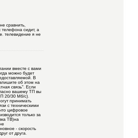
 не сравнить,
с телефона сидит, а
е. телевидение я не
пании вместе с вами
огда можно будет
редоставляемой. В
напишите об этом на
тная связь". Если
огласно вашему ТП вы
П 20/30 Мб/с).
могут принимать
язи с техническими
 что цифровое
изводится только за
вка ТВ)на
не
новное - скорость
уг от друга.