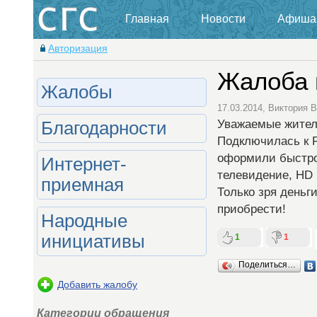
Главная
Новости
Афиша
Авторизация
Жалоба 
Жалобы
17.03.2014, Виктория
Уважаемые жители
Благодарности
Подключилась к Р
оформили быстро,
Интернет-
телевидение, HD 
приемная
Только зря деньг
приобрести!
Народные
1
1
инициативы
Поделиться…
Добавить жалобу
Категории обращения