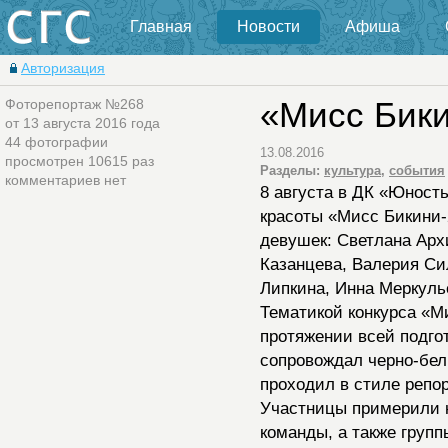
Главная
Новости
Афиша
Авторизация
Фоторепортаж №268
«Мисс Бики
от 13 августа 2016 года
44 фотографии
13.08.2016
просмотрен 10615 раз
Разделы:
культура
,
события
комментариев нет
8 августа в ДК «Юност
красоты «Мисс Бикини-
девушек: Светлана Арх
Казанцева, Валерия Си
Липкина, Инна Меркуль
Тематикой конкурса «М
протяжении всей подго
сопровождал черно-бел
проходил в стиле репо
Участницы примерили н
команды, а также груп