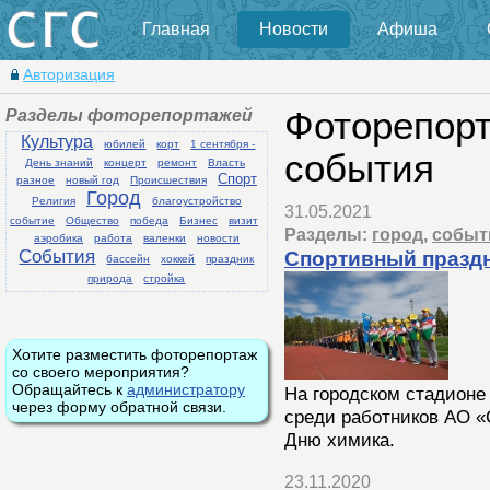
Главная
Новости
Афиша
Авторизация
Разделы фоторепортажей
Фоторепорт
Культура
юбилей
корт
1 сентября -
события
День знаний
концерт
ремонт
Власть
Спорт
разное
новый год
Происшествия
Город
Религия
благоустройство
31.05.2021
событие
Общество
победа
Бизнес
визит
Разделы:
город
,
событ
аэробика
работа
валенки
новости
События
Спортивный праздн
бассейн
хоккей
праздник
природа
стройка
Хотите разместить фоторепортаж
со своего мероприятия?
Обращайтесь к
администратору
На городском стадионе
через форму обратной связи.
среди работников АО 
Дню химика.
23.11.2020