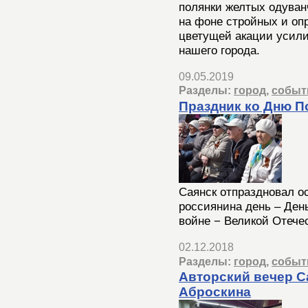
полянки желтых одуван
на фоне стройных и оп
цветущей акации усил
нашего города.
09.05.2019
Разделы:
город
,
событ
Праздник ко Дню 
Саянск отпраздновал о
россиянина день – Ден
войне − Великой Отече
02.12.2018
Разделы:
город
,
событ
Авторский вечер С
Аброскина