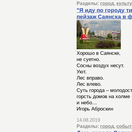
Разделы:
город
,
культ
"Я иду по городу т
пейзаж Саянска в 
Хорошо в Саянске,
не суетно.
Сосны воздух несут.
Уют.
Лес вправо.
Лес влево.
Суть города – молодост
горсть домов на холме
и небо…
Игорь Аброскин
14.08.2019
Разделы:
город
,
событ