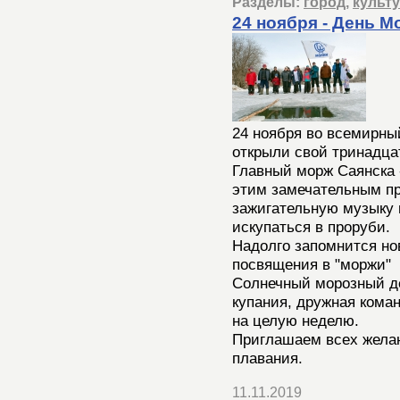
Разделы:
город
,
культ
24 ноября - День М
24 ноября во всемирны
открыли свой тринадца
Главный морж Саянска 
этим замечательным пр
зажигательную музыку 
искупаться в проруби.
Надолго запомнится но
посвящения в "моржи"
Солнечный морозный де
купания, дружная коман
на целую неделю.
Приглашаем всех жела
плавания.
11.11.2019