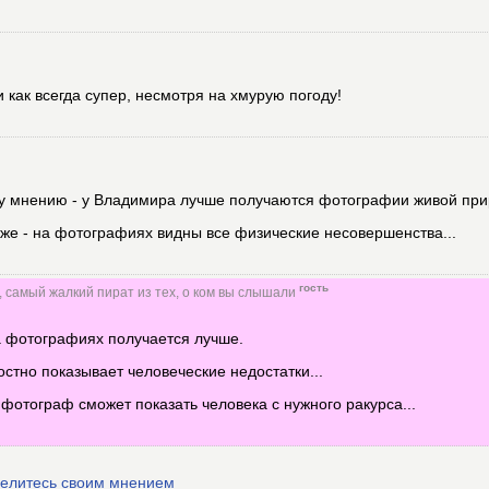
как всегда супер, несмотря на хмурую погоду!
у мнению - у Владимира лучше получаются фотографии живой при
же - на фотографиях видны все физические несовершенства...
гость
, самый жалкий пират из тех, о ком вы слышали
а фотографиях получается лучше.
стно показывает человеческие недостатки...
фотограф сможет показать человека с нужного ракурса...
делитесь своим мнением