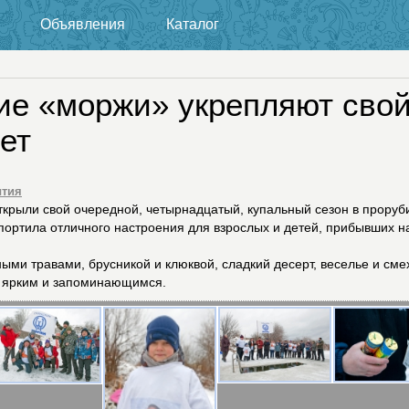
Объявления
Каталог
ие «моржи» укрепляют сво
ет
тия
крыли свой очередной, четырнадцатый, купальный сезон в проруб
портила отличного настроения для взрослых и детей, прибывших н
ыми травами, брусникой и клюквой, сладкий десерт, веселье и сме
е ярким и запоминающимся.