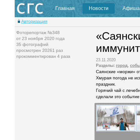
Главная
Новости
Афиша
Авторизация
Фоторепортаж №348
«Саянск
от 23 ноября 2020 года
35 фотографий
иммунит
просмотрен 20261 раз
прокомментирован 4 разa
23.11.2020
Разделы:
город
,
собы
Саянские «моржи» от
Хмурая погода не ис
праздник.
Горячий чай с лечебн
сделали это событи