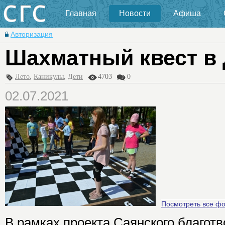
Главная
Новости
Афиша
Авторизация
Шахматный квест в 
Лето
,
Каникулы
,
Дети
4703
0
02.07.2021
Посмотреть все ф
В рамках проекта Саянского благот