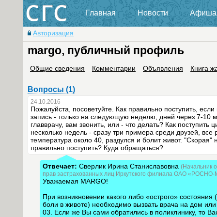
Главная
Новости
Афиша
Авторизация
margo, публичный профиль
Общие сведения
Комментарии
Объявления
Книга ж
Вопросы (1)
24.10.2016
Пожалуйста, посоветуйте. Как правильно поступить, если
запись - только на следующую неделю, дней через 7-10 
главврачу, вам звонить, или - что делать? Как поступить
несколько недель - сразу три примера среди друзей, все
температура около 40, раздулся и болит живот. "Скорая" н
правильно поступить? Куда обращаться?
Отвечает:
Сверлик Ирина Станиславовна
(Начальник 
прав застрахованных лиц Иркутского филиала ОАО «РОСНО-
Уважаемая MARGO!
При возникновении какого либо «острого» состояния
боли в животе) необходимо вызвать врача на дом ил
03. Если же Вы сами обратились в поликлинику, то В