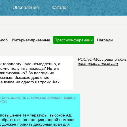
Объявления
Каталог
алоб
Интернет-приемные
Пресс-конференции
Награды
РОСНО-МС: права и обя
 к терапевту надо немедленно, а
застрахованных лиц
можно получить помощь? Идти к
 цивилизованно? За последние
 разные. Высокое давление,
е взяла ни одного из троих. Как
отдела экспертизы, качества, помощи и защиты
МС»)
 (повышение температуры, высокое АД,
и обратиться на станцию скорой помощи
ас должен принять дежурный врач для