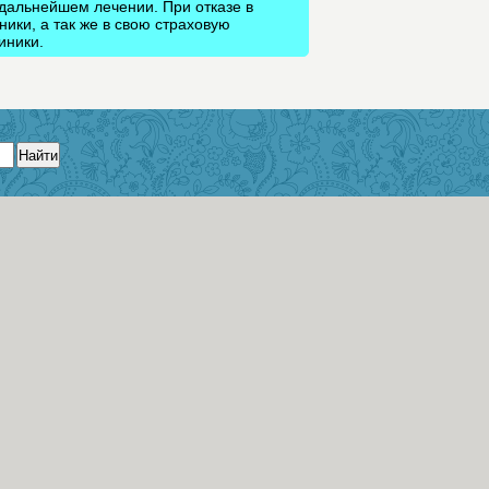
дальнейшем лечении. При отказе в
ики, а так же в свою страховую
иники.
Найти