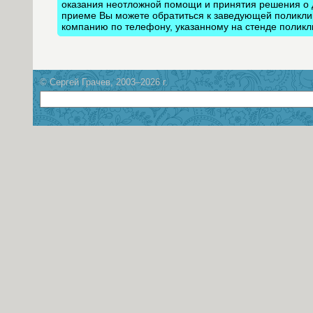
оказания неотложной помощи и принятия решения о 
приеме Вы можете обратиться к заведующей поликлин
компанию по телефону, указанному на стенде поликл
© Сергей Грачев, 2003–2026 г.