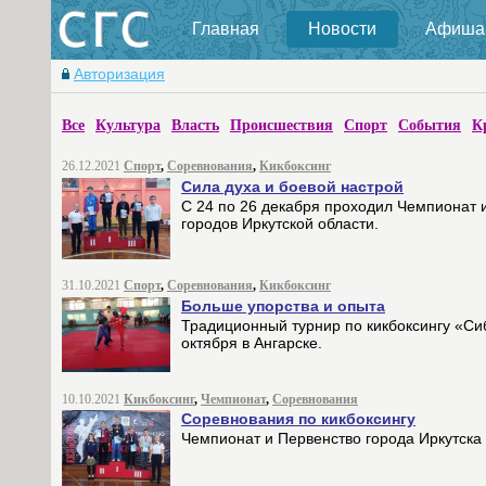
Главная
Новости
Афиша
Авторизация
Все
Культура
Власть
Происшествия
Спорт
События
К
26.12.2021
Спорт
,
Соревнования
,
Кикбоксинг
Сила духа и боевой настрой
С 24 по 26 декабря проходил Чемпионат и 
городов Иркутской области.
31.10.2021
Спорт
,
Соревнования
,
Кикбоксинг
Больше упорства и опыта
Традиционный турнир по кикбоксингу «Си
октября в Ангарске.
10.10.2021
Кикбоксинг
,
Чемпионат
,
Соревнования
Соревнования по кикбоксингу
Чемпионат и Первенство города Иркутска 