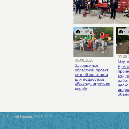
1
0
1
03.08.
05.08.2026
Мэр А
Завершился
Ерма
областной проект
проин
летней занятости
ход р
для подростков
работ
«Выходи играть во
неско
двор!»
инфра
объек
© Сергей Грачев, 2003–2026 г.