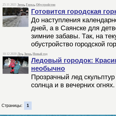
25.11.2021
Зима
,
Горка
,
Обустройство
Готовится городская гор
До наступления календар
дней, а в Саянске для дет
зимние забавы. Так, на те
обустройство городской гор
10.12.2020
Лед
,
Зима
,
Новый год
Ледовый городок: Краси
необычно
Прозрачный лед скульптур 
солнца и в вечерних огнях.
Страницы:
1