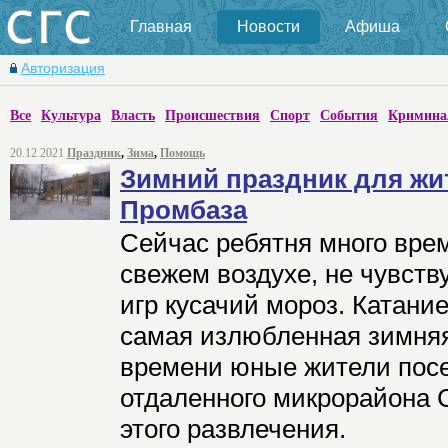
Главная
Новости
Афиша
Авторизация
Все
Культура
Власть
Происшествия
Спорт
События
Кримина
20.12.2021
Праздник
,
Зима
,
Помощь
Зимний праздник для жи
Промбаза
Сейчас ребятня много вре
свежем воздухе, не чувств
игр кусачий мороз. Катание 
самая излюбленная зимняя
времени юные жители посе
отдаленного микрорайона 
этого развлечения.