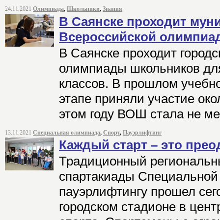
24.11.2021
Олимпиада
,
Школьники
,
Знания
В Саянске проходит мун
Всероссийской олимпиа
В Саянске проходит городс
олимпиады школьников для
классов. В прошлом учебно
этапе приняли участие око
этом году ВОШ стала не м
13.11.2021
Специальная олимпиада
,
Спорт
,
Пауэрлифтинг
Каждый старт – это прео
Традиционный региональн
спартакиады Специальной
пауэрлифтингу прошел сег
городском стадионе в цен