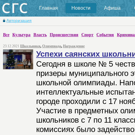
Главная
Новости
Афиша
Авторизация
Все
Культура
Власть
Происшествия
Спорт
События
Кримина
23.12.2021
Школьники
,
Олимпиада
,
Награждение
Успехи саянских школьн
Сегодня в школе № 5 чест
призеры муниципального э
школьной олимпиады. Нап
интеллектуальные испытан
городе проходили с 17 ноя
Участие в предметных оли
школьников с 7 по 11 клас
комиссиях было задействов