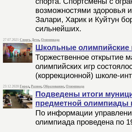
спорта. Спортсмены с огр
возможностями здоровья и
Залари, Харик и Куйтун бо
сильнейших.
27.07.2021
Спорт
,
Дети
,
Олимпиада
Школьные олимпийские 
Торжественное открытие 
олимпийских игр состояло
(коррекционной) школе-ин
23.12.2020
Город
,
Разное
,
Образование
,
Олимпиада
Подведены итоги муници
предметной олимпиады 
По информации управлени
олимпиада проведена по 1