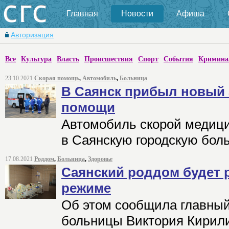
Главная
Новости
Афиша
Авторизация
Все
Культура
Власть
Происшествия
Спорт
События
Кримина
23.10.2021
Скорая помощь
,
Автомобиль
,
Больница
В Саянск прибыл новый
помощи
Автомобиль скорой медиц
в Саянскую городскую боль
17.08.2021
Роддом
,
Больница
,
Здоровье
Саянский роддом будет 
режиме
Об этом сообщила главный
больницы Виктория Кирил