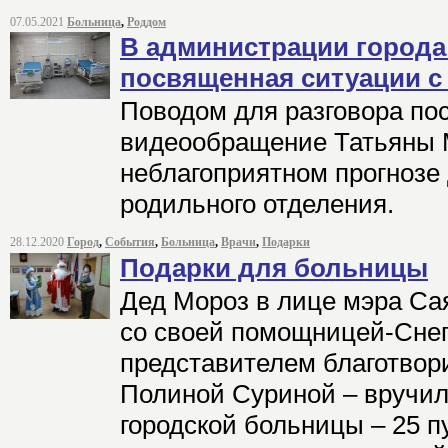
07.05.2021
Больница
,
Роддом
В администрации города 
посвященная ситуации 
Поводом для разговора по
видеообращение Татьяны 
неблагоприятном прогнозе
родильного отделения.
28.12.2020
Город
,
События
,
Больница
,
Врачи
,
Подарки
Подарки для больницы
Дед Мороз в лице мэра Сая
со своей помощницей-Снег
представителем благотвор
Полиной Суриной – вручил
городской больницы – 25 п