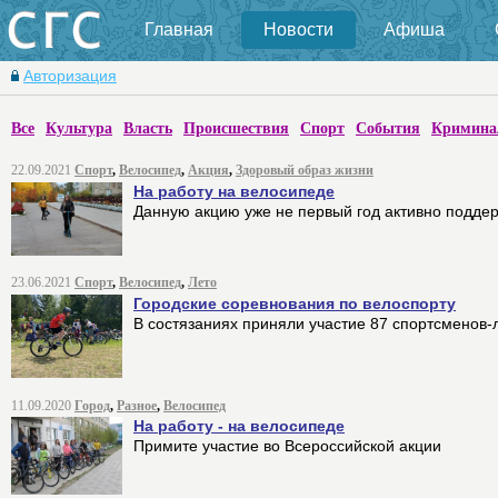
Главная
Новости
Афиша
Авторизация
Все
Культура
Власть
Происшествия
Спорт
События
Кримина
22.09.2021
Спорт
,
Велосипед
,
Акция
,
Здоровый образ жизни
На работу на велосипеде
Данную акцию уже не первый год активно подде
23.06.2021
Спорт
,
Велосипед
,
Лето
Городские соревнования по велоспорту
В состязаниях приняли участие 87 спортсменов
11.09.2020
Город
,
Разное
,
Велосипед
На работу - на велосипеде
Примите участие во Всероссийской акции