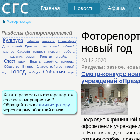
Главная
Новости
Афиша
Авторизация
Разделы фоторепортажей
Фоторепорт
Культура
событие
валенки
1 сентября -
новый год
День знаний
Происшествия
хоккей
юбилей
разное
бассейн
концерт
новости
работа
праздник
ремонт
Религия
стройка
23.12.2020
Спорт
визит
Власть
аэробика
природа
Разделы:
разное
,
новы
Общество
Бизнес
благоустройство
новый
Город
События
год
победа
корт
Смотр-конкурс но
учреждений «Празд
Хотите разместить фоторепортаж
со своего мероприятия?
Обращайтесь к
администратору
через форму обратной связи.
Подходит к финишной п
оформления учреждени
». В школах, детских с
создана особая, празд