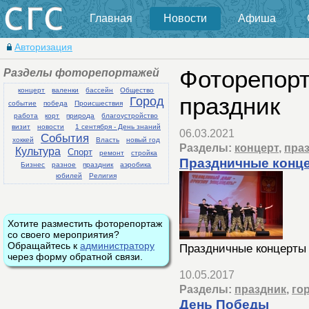
Главная
Новости
Афиша
Авторизация
Разделы фоторепортажей
Фоторепорт
концерт
валенки
бассейн
Общество
праздник
Город
событие
победа
Происшествия
работа
корт
природа
благоустройство
визит
новости
1 сентября - День знаний
06.03.2021
События
хоккей
Власть
новый год
Разделы:
концерт
,
пра
Культура
Спорт
ремонт
стройка
Праздничные конц
Бизнес
разное
праздник
аэробика
юбилей
Религия
Хотите разместить фоторепортаж
со своего мероприятия?
Обращайтесь к
администратору
Праздничные концерты
через форму обратной связи.
10.05.2017
Разделы:
праздник
,
го
День Победы