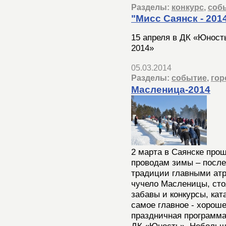
Разделы:
конкурс
,
соб
"Мисс Саянск - 201
15 апреля в ДК «Юност
2014»
05.03.2014
Разделы:
событие
,
гор
Масленица-2014
2 марта в Саянске про
проводам зимы – посл
традиции главными атр
чучело Масленицы, сто
забавы и конкурсы, кат
самое главное - хорош
праздничная программа
ДК «Юность». Небольш