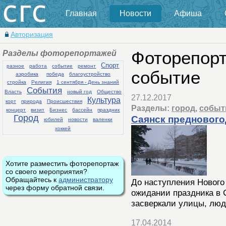
Главная
Новости
Афиша
Авторизация
Разделы фоторепортажей
Фоторепорт
Спорт
разное
работа
событие
ремонт
событие
аэробика
победа
благоустройство
стройка
Религия
1 сентября - День знаний
События
Власть
новый год
Общество
27.12.2017
Культура
корт
природа
Происшествия
Разделы:
город
,
событ
концерт
визит
Бизнес
бассейн
праздник
Город
Саянск предновог
юбилей
новости
валенки
хоккей
Хотите разместить фоторепортаж
со своего мероприятия?
Обращайтесь к
администратору
До наступления Нового
через форму обратной связи.
ожидании праздника в 
засверкали улицы, люд
17.04.2014