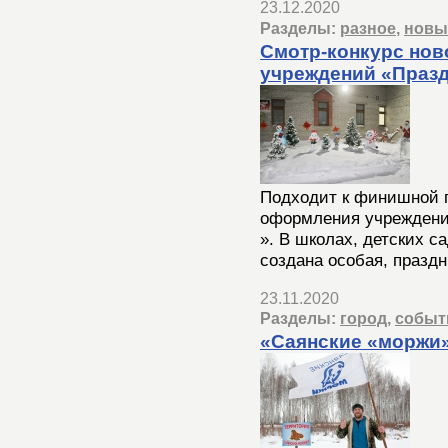
23.12.2020
Разделы:
разное
,
новы
Смотр-конкурс но
учреждений «Празд
Подходит к финишной п
оформления учреждени
». В школах, детских с
создана особая, празд
23.11.2020
Разделы:
город
,
событ
«Саянские «моржи»