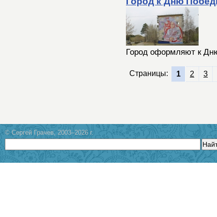
Город к Дню Побе
Город оформляют к Дн
Страницы:
1
2
3
© Сергей Грачев, 2003–2026 г.
Най