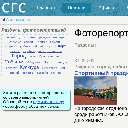
Главная
Новости
Афиша
Авторизация
Разделы фоторепортажей
Фоторепорт
новый год
стройка
праздник
концерт
событие
хоккей
Религия
ремонт
Разделы:
Спорт
природа
работа
юбилей
корт
Бизнес
аэробика
благоустройство
Город
визит
Происшествия
31.05.2021
События
Общество
Власть
победа
Разделы:
город
,
событ
Культура
новости
1 сентября - День
Спортивный праздн
знаний
валенки
бассейн
разное
Хотите разместить фоторепортаж
со своего мероприятия?
Обращайтесь к
администратору
через форму обратной связи.
На городском стадионе
среди работников АО 
Дню химика.