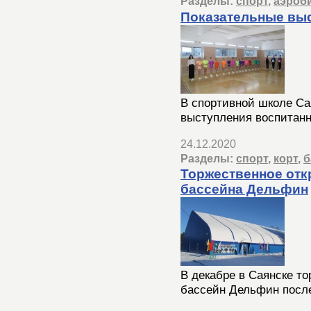
Разделы:
спорт
,
аэроб
Показательные вы
В спортивной школе Са
выступления воспитанн
24.12.2020
Разделы:
спорт
,
корт
,
б
Торжественное отк
бассейна Дельфин
В декабре в Саянске то
бассейн Дельфин посл